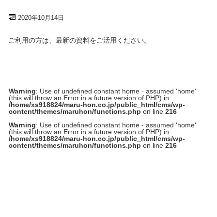
採用情報
2020年10月14日
お問い合わせ
ご利用の方は、最新の資料をご活用ください。
プライバシーポリシー
社員行動規範
Warning
: Use of undefined constant home - assumed 'home'
(this will throw an Error in a future version of PHP) in
/home/xs918824/maru-hon.co.jp/public_html/cms/wp-
content/themes/maruhon/functions.php
on line
216
ご利用規約
Warning
: Use of undefined constant home - assumed 'home'
(this will throw an Error in a future version of PHP) in
/home/xs918824/maru-hon.co.jp/public_html/cms/wp-
サイトマップ
content/themes/maruhon/functions.php
on line
216