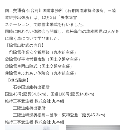
採用情報
国土交通省 仙台河川国道事務所（石巻国道維持出張所、三陸
お問い合わせ
道維持出張所）は、12月3日「矢本除雪
ステーション」で除雪出動式を行いました。
同時に触れ合い体験会も開催し、東松島市の幼稚園児20人が冬
プライバシーポリシー
に働く車について学びました。
【除雪出動式の内容】
社員行動規範
①除雪作業安全祈願祭（丸本組主催）
②除雪従事功労賞表彰（国土交通省主催）
③除雪車両出陣式（国土交通省主催）
ご利用規約
④除雪車ふれあい体験会（丸本組主催）
【担当路線】
サイトマップ
・石巻国道維持出張所
国道45号(延長54.3km)、国道108号(延長14.8km)
維持工事受注者 株式会社 丸本組
・三陸道維持出張所
三陸道鳴瀬奥松島～登米・東和愛差（延長45.3km)
維持工事受注者 株式会社 丸本組