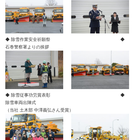
◆ 除雪作業安全祈願祭 ◆
石巻警察署よりの挨拶
◆ 除雪従事功労賞表彰 ◆
除雪車両出陣式
（当社 土木部 中澤義弘さん受賞）