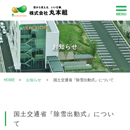
MENU
HOME
事業紹介
お知らせ
企業情報
施工・事業事例
HOME
>
お知らせ
> 国土交通省『除雪出動式』について
社会貢献
お知らせ
国土交通省『除雪出動式』につい
て