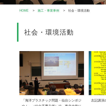
HOME
>
施工・事業事例
> 社会・環境活動
社会・環境活動
「海洋プラスチック問題・仙台シンポジ
左記講演