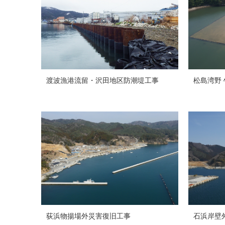
渡波漁港流留・沢田地区防潮堤工事
松島湾野
荻浜物揚場外災害復旧工事
石浜岸壁