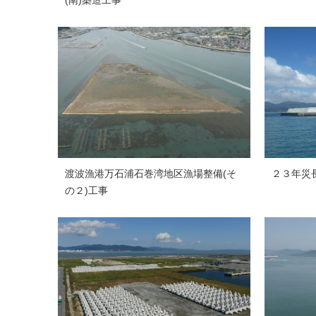
(南)築造工事
渡波漁港万石浦石巻湾地区漁場整備(そ
２３年災
の２)工事