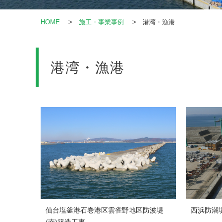
HOME
>
施工・事業事例
> 港湾・漁港
港湾・漁港
仙台塩釜港石巻港区雲雀野地区防波堤
西浜防潮