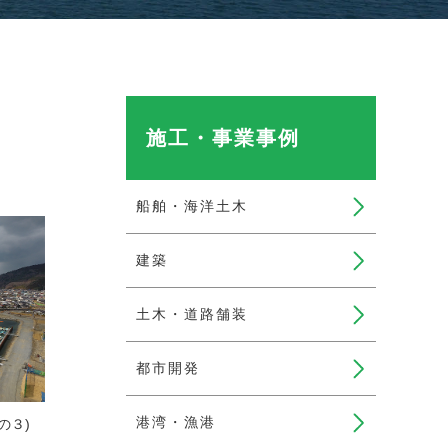
施工・事業事例
船舶・海洋土木
建築
土木・道路舗装
都市開発
港湾・漁港
の３)