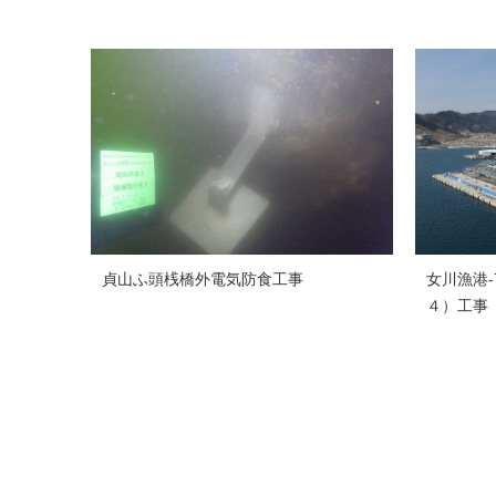
貞山ふ頭桟橋外電気防食工事
女川漁港-
４）工事