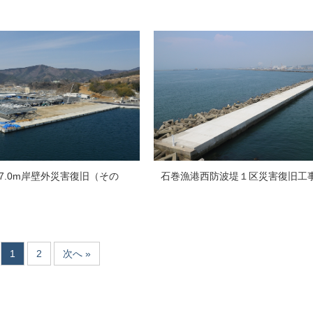
7.0m岸壁外災害復旧（その
石巻漁港西防波堤１区災害復旧工
1
2
次へ »