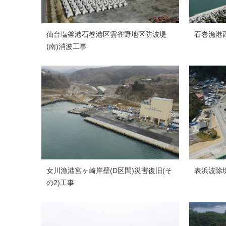
仙台塩釜港石巻港区雲雀野地区防波堤
石巻漁港
(南)消波工事
女川漁港宮ヶ崎岸壁(D区間)災害復旧(そ
表浜波除
の2)工事