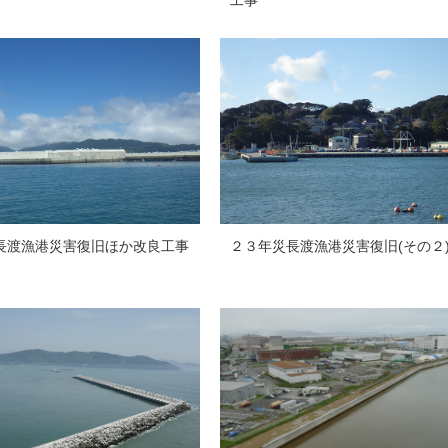
工事
長渡漁港災害復旧ほか改良工事
２３年災長渡漁港災害復旧(その２