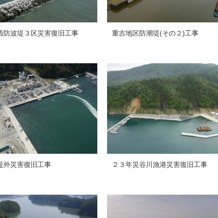
西防波堤３区災害復旧工事
重吉地区防潮堤(その２)工事
堤外災害復旧工事
２３年災谷川漁港災害復旧工事