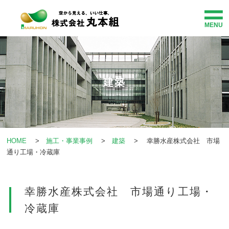
MENU
HOME
事業紹介
建築
企業情報
施工・事業事例
HOME
>
施工・事業事例
>
建築
> 幸勝水産株式会社 市場
通り工場・冷蔵庫
社会貢献
幸勝水産株式会社 市場通り工場・
お知らせ
冷蔵庫