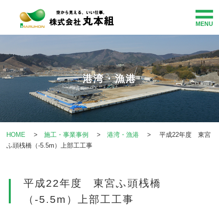
MENU
HOME
事業紹介
港湾・漁港
企業情報
施工・事業事例
HOME
>
施工・事業事例
>
港湾・漁港
> 平成22年度 東宮
ふ頭桟橋（-5.5m）上部工工事
社会貢献
平成22年度 東宮ふ頭桟橋
お知らせ
（-5.5m）上部工工事