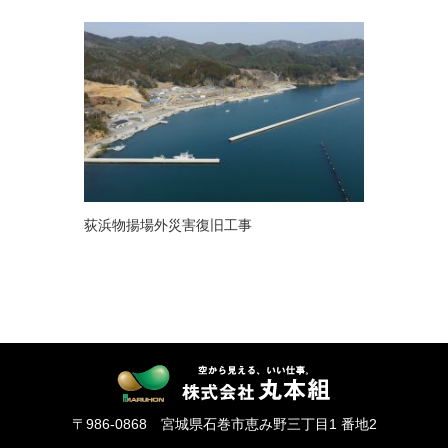
荻浜物揚場外災害復旧工事
〒986-0868 宮城県石巻市恵み野三丁目1 番地2