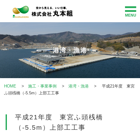
MENU
HOME
事業紹介
港湾・漁港
企業情報
施工・事業事例
HOME
>
施工・事業事例
>
港湾・漁港
> 平成21年度 東宮
ふ頭桟橋（-5.5m）上部工工事
社会貢献
平成21年度 東宮ふ頭桟橋
お知らせ
（-5.5m）上部工工事