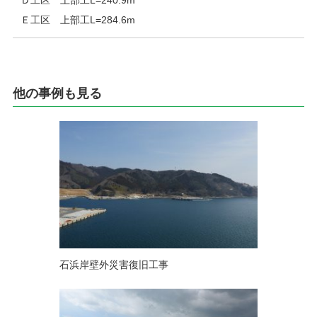
Ｄ工区 上部工L=240.9m
Ｅ工区 上部工L=284.6m
他の事例も見る
石浜岸壁外災害復旧工事