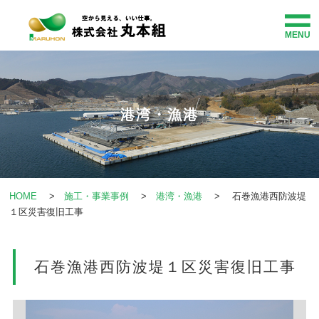
MENU
HOME
事業紹介
港湾・漁港
企業情報
施工・事業事例
HOME
>
施工・事業事例
>
港湾・漁港
> 石巻漁港西防波堤
１区災害復旧工事
社会貢献
石巻漁港西防波堤１区災害復旧工事
お知らせ