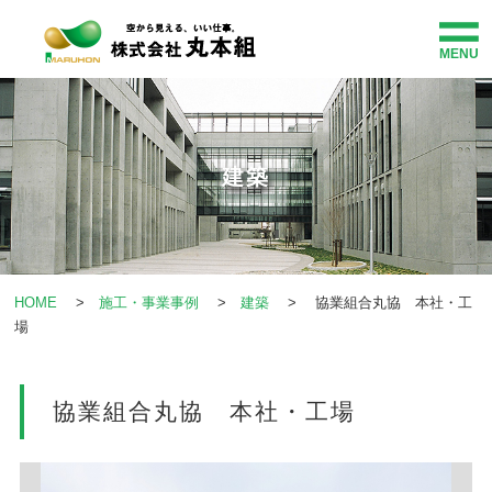
MENU
HOME
事業紹介
建築
企業情報
施工・事業事例
HOME
>
施工・事業事例
>
建築
> 協業組合丸協 本社・工
場
社会貢献
協業組合丸協 本社・工場
お知らせ