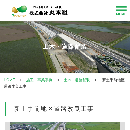
MENU
HOME
事業紹介
土木・道路舗装
企業情報
施工・事業事例
HOME
>
施工・事業事例
>
土木・道路舗装
> 新土手前地区
道路改良工事
社会貢献
新土手前地区道路改良工事
お知らせ