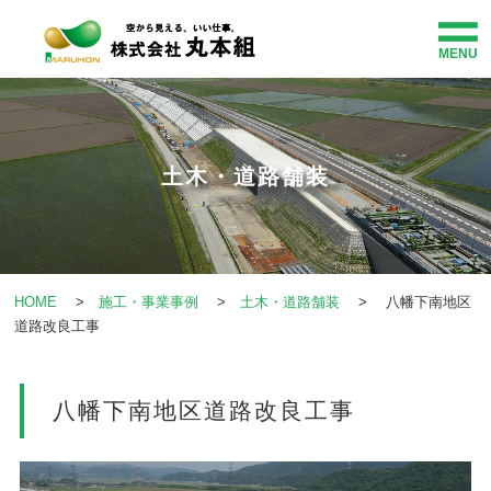
MENU
HOME
事業紹介
土木・道路舗装
企業情報
施工・事業事例
HOME
>
施工・事業事例
>
土木・道路舗装
> 八幡下南地区
道路改良工事
社会貢献
八幡下南地区道路改良工事
お知らせ