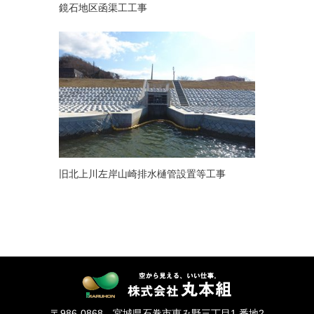
鏡石地区函渠工工事
旧北上川左岸山崎排水樋管設置等工事
〒986-0868 宮城県石巻市恵み野三丁目1 番地2