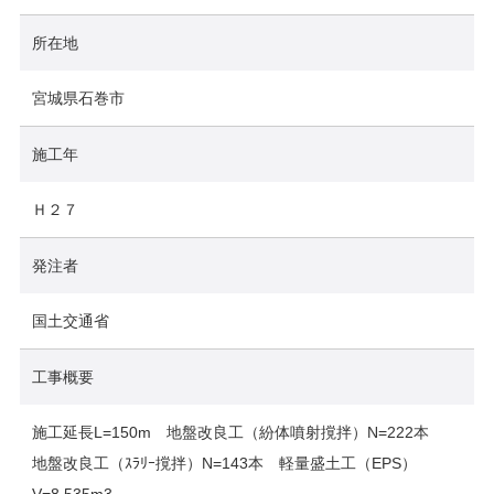
所在地
宮城県石巻市
施工年
Ｈ２７
発注者
国土交通省
工事概要
施工延長L=150m 地盤改良工（紛体噴射撹拌）N=222本
地盤改良工（ｽﾗﾘｰ撹拌）N=143本 軽量盛土工（EPS）