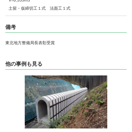
V=8,535m3
土留・仮締切工１式 法面工１式
備考
東北地方整備局長表彰受賞
他の事例も見る