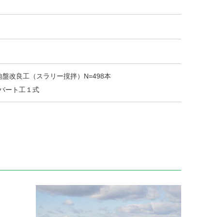
 地盤改良工（スラリー撹拌）N=498本
バート工１式